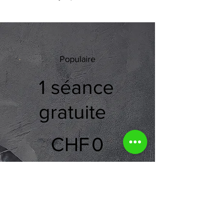
1 séance offerte
Populaire
1 séance
gratuite
0 CHF
CHF
0
Idéal pour découvrir
notre concept
Sélectionner