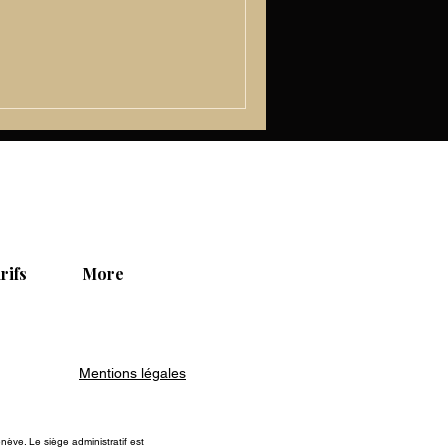
niques, développer le cardio
ensité des entraînements.
ujourd’hui complètement
adultes choisissent désormais
u 40 ans. Ce
rifs
More
Mentions
légales
ève. Le siège administratif est