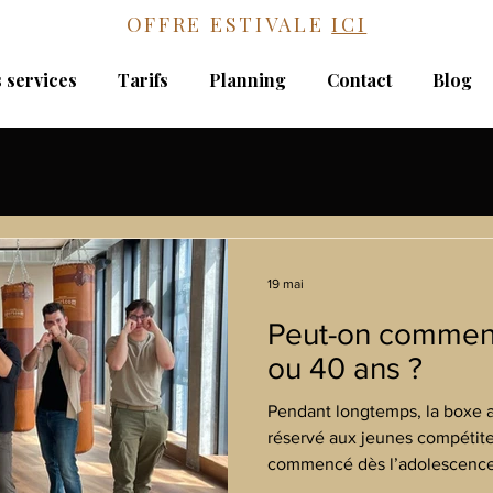
OFFRE ESTIVALE
ICI
 services
Tarifs
Planning
Contact
Blog
19 mai
Peut-on commenc
ou 40 ans ?
Pendant longtemps, la boxe 
réservé aux jeunes compétite
commencé dès l’adolescence
pensent encore qu’il faut avoi