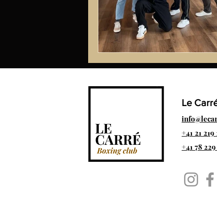
Le Carr
info@leca
+41 21 219 
+41 78 229