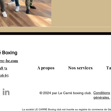
capable d’apprendre les tech
nécessaire ou supporter l’int
Pourtant, cette vision est a
dépassée. De plus en plus d’
de commencer la boxe à 30 o
é Boxing
rre-bc.com
A propos
Nos services
Ta
18 51
 16 63
Conditions
© 2024 par Le Carré boxing club.
générales.
La société LE CARRÉ Boxing club est inscrite au registre du commerce de Gen