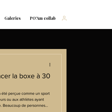
Galeries
PO'Am collab
er la boxe à 30
a été perçue comme un sport
urs ou aux athlètes ayant
. Beaucoup de personnes
r pratiqué très tôt pour être